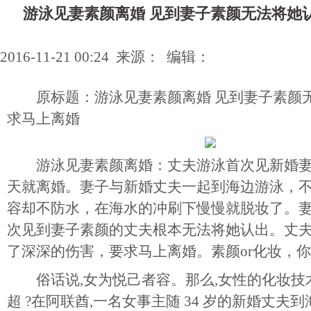
游泳见妻素颜离婚 见到妻子素颜无法将她
2016-11-21 00:24 来源： 编辑：
原标题：游泳见妻素颜离婚 见到妻子素颜无
求马上离婚
游泳见妻素颜离婚：丈夫游泳首次见新婚妻
天就离婚。妻子与新婚丈夫一起到海边游泳，
容却不防水，在海水的冲刷下慢慢就脱妆了。
次见到妻子素颜的丈夫根本无法将她认出。丈
了深深的伤害，要求马上离婚。素颜or化妆，
俗话说,女为悦己者容。那么,女性的化妆技
超 ?在阿联酋,一名女事主随 34 岁的新婚丈夫